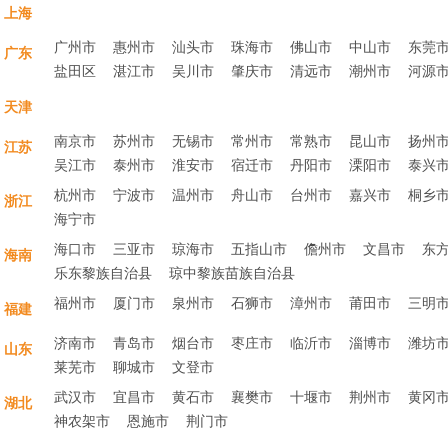
上海
广州市
惠州市
汕头市
珠海市
佛山市
中山市
东莞
广东
盐田区
湛江市
吴川市
肇庆市
清远市
潮州市
河源
天津
南京市
苏州市
无锡市
常州市
常熟市
昆山市
扬州
江苏
吴江市
泰州市
淮安市
宿迁市
丹阳市
溧阳市
泰兴
杭州市
宁波市
温州市
舟山市
台州市
嘉兴市
桐乡
浙江
海宁市
海口市
三亚市
琼海市
五指山市
儋州市
文昌市
东
海南
乐东黎族自治县
琼中黎族苗族自治县
福州市
厦门市
泉州市
石狮市
漳州市
莆田市
三明
福建
济南市
青岛市
烟台市
枣庄市
临沂市
淄博市
潍坊
山东
莱芜市
聊城市
文登市
武汉市
宜昌市
黄石市
襄樊市
十堰市
荆州市
黄冈
湖北
神农架市
恩施市
荆门市