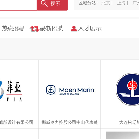
区域分站：
北京 |
上海 |
广州
船舶设计有限公司
挪威奥力控股公司中山代表处
大连松辽