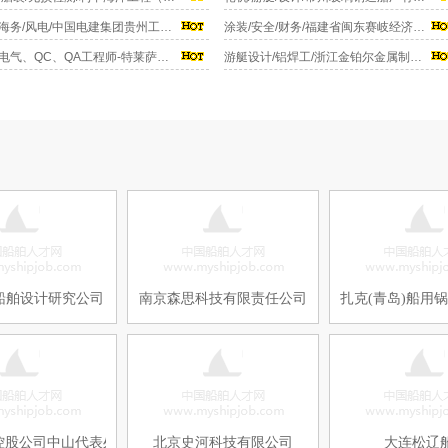
机务海务/风电/中国电建集团贵州工程有限公司
涂装/安全/财务/福建省闽东赛岐经济开发区申银船舶工程有限公司
急聘电气、QC、QA工程师-特莱萨崎电气（上海）有限公司
游艇设计/铝焊工/浙江金铂尔金属制品有限公司
船舶设计研究公司
南京森思科技有限责任公司
扎克(青岛)船用
控股公司中山代表处
北京史河科技有限公司
大连松辽