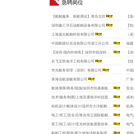
急聘岗位
【船舶服务、新船调试】青岛北控
深圳鑫汇洋石油船舶设备有限公司
上海嘉志船舶科技有限公司
中国船级社实业有限公司湛江分公司 急聘
【深圳-国内外销售】深圳市锐深科技有限公司
长飞宝胜海洋工程有限公司
华光船务管理（深圳）有限公司
中国
珠海佳航游艇有限公司
广东
船体测厚/商务/现场/深圳市恒康泰船舶技术服务有限公司
技术/服务/制图/上海宜通海洋科技股份有限公司
轮机设计/船体设计/温州市大洋船舶设计研究有限公司
电工/管工/安全员/青岛韦立国际船舶管理有限公司
电气
普工/技工/设计/亚光科技集团股份有限公司
船舶工程/商务/斯兰德海洋船务集团有限公司