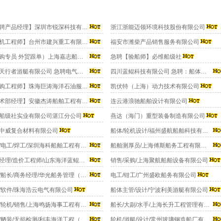
【急聘产品经理】深圳市锐深科技有限公司
浙江浙能迈领环境科技股份有限公司
【轮机工程师】台州市建兴重工有限公司
福安市潍柴产品销售服务有限公司
（采购专员 外贸跟单）上海嘉志船舶科技有限公司
急聘【验船师】必维船级社
福建天行者游艇有限公司 急聘电气工程师
四川蓝鲲科技有限公司 急聘：船体工程师
【采购工程师】珠海巨涛海洋石油服务有限公司
凯伏特（上海）动力技术有限公司
【技术部经理】安徽杰涛船舶工程有限公司
连云港浪驰船舶设计有限公司
船级社实业有限公司湛江分公司
燕达（海门）重型装备制造有限公司
中威复合材料有限公司
船体/轮机设计/福州盛航船舶科技有限公司
安全/电工/焊工/深圳海科船舶工程有限公司
船舶测厚员/上海傅斯船务工程有限公司
成本经理/造价工程师/山东海洋蓝鲲运营有限公司
销售/采购/上海聚航船舶设备有限公司
机务/船长/商务经理/华光船务管理（深圳）有限公司
电工/钳工/广州盛欧船务有限公司
/软件/珠海浩云电气有限公司
船体主管/设计/宁波利美游艇有限公司
电气/轮机/销售/上海鸣扬海事工程有限公司
船长/大副/水手/上海长升工程管理有限公司
管线/舾装/无损检测/利丰海洋工程（深圳）有限公司
轮机/游艇/设计/常州玻璃钢造船厂有限公司