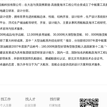
船舶科技有限公司；在大连与美国弗莱德·高德曼海洋工程公司合资成立了中船重工高
地建立研发、设计分部。
设计优势，拥有世界先进的船舶总体、性能、结构开发、设计软件，生产设计系统软
平台、浮式生产储油船等研究、开发、设计能力。主要从事民用船舶及海洋工程研究
术咨询与技术服务。
0吨成品/化学品船、12,000吨多用途船、30,000吨大湖型散货船、93，000吨散货
得了重大科研成果。其中＂大型油船系列优化研究＂项目，分别获得2007年度中船重
/原油船获2007年度新产品称号；180,000吨新型好望角型散货船入选国家第十二批
建设发展成为具有集团级顶层研发设计能力，国内一流，国际知名的船舶及海洋工程
立了质量管理体系，并获得英国劳氏船级社、挪威船级社认证。获北京市高新技术企业证书。
卓越的态度，致力并专注于为广大船东、造船企业提供优的设计方案和技术服务。
找工作
找人才
找行家
个人注册
企业注册
行家知道