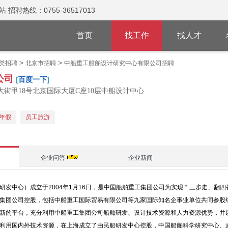
热线：0755-36517013
首页
找工作
找人才
>
>
类招聘
北京市招聘
中船重工船舶设计研究中心有限公司招聘
公司
[
百度一下
]
街甲18号北京国际大厦C座10层中船设计中心
年假
员工旅游
企业问答
企业新闻
研发中心）成立于2004年1月16日，是中国船舶重工集团公司为实现＂三步走、翻
集团公司控股，包括中船重工国际贸易有限公司等九家国际知名企事业单位共同参股组
新的平台，充分利用中船重工集团公司船舶研发、设计技术资源和人力资源优势，并
利用国内外技术资源，在上海成立了由民船研发中心控股，中国船舶科学研究中心、