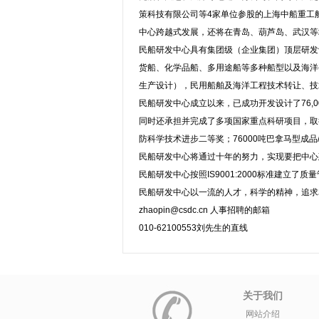
策科技有限公司等4家单位参股的上海中船重工
中心跨越式发展，还将在青岛、葫芦岛、武汉等
民船研发中心具有集团级（企业集团）顶层研发
货船、化学品船、多用途船等多种船型以及海洋
生产设计），民用船舶及海洋工程技术转让、技
民船研发中心成立以来，已成功开发设计了76,00
同时还承担并完成了多项国家重点科研项目，取
防科学技术进步二等奖；76000吨巴拿马型成品
民船研发中心将通过十年的努力，实现要把中心
民船研发中心按照IS9001:2000标准建
民船研发中心以一流的人才，科学的精神，追求
zhaopin@csdc.cn 人事招聘的邮箱
010-62100553刘先生的直线
关于我们
网站介绍