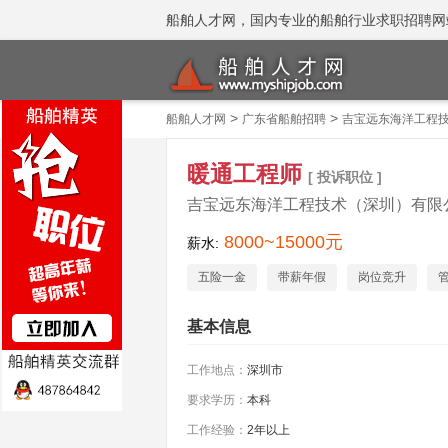
船舶人才网，国内专业的船舶行业求职招聘网站 招聘
>
>
船舶人才网
广东省船舶招聘
吉宝远东海洋工程
暖通工程师
[ 投诉职位 ]
吉宝远东海洋工程技术（深圳）有限
8000~15000元
薪水:
五险一金
带薪年假
岗位竞升
基本信息
工作地点：
深圳市
要求学历：
本科
工作经验：
2年以上