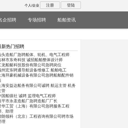
注册
登陆
个人/企业
名企招聘
专场招聘
船舶资讯
最新热门招聘
汕头造船厂急聘船体、轮机、电气工程师
吉林市东奇科技 诚招船舶整体设计师
江龙船艇科技股份有限公司急聘岗位
福州宏东聘通导航设备维修工 船舶电工
上海拜豪机械设备有限公司急聘船舶配件销
售
上海安益达船务有限公司诚聘 航运主管 机务
主管
中国船级社 诚聘 监理电气工程师
桂平市永圣造船厂急聘造船厂厂长
誉华工贸（上海）有限公司急聘服务工程
师、助理
骏朗领科（北京）工程咨询有限公司聘市场
经理