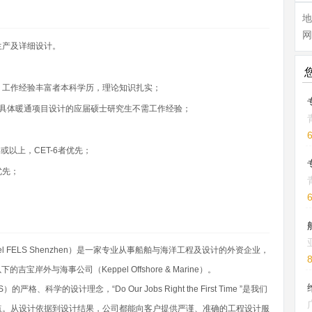
地
网
生产及详细设计。
，工作经验丰富者本科学历，理论知识扎实；
过具体暖通项目设计的应届硕士研究生不需工作经验；
或以上，CET-6者优先；
优先；
 FELS Shenzhen）是一家专业从事船舶与海洋工程及设计的外资企业，
下的吉宝岸外与海事公司（Keppel Offshore & Marine）。
学的设计理念，“Do Our Jobs Right the First Time ”是我们
点。从设计依据到设计结果，公司都能向客户提供严谨、准确的工程设计服