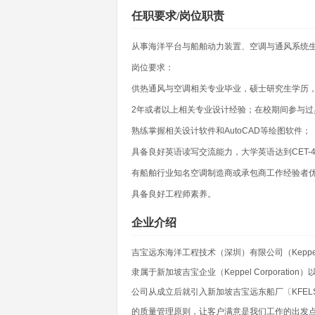
任职要求/岗位职责
从事海洋平台与船舶动力装置、空调与通风系统
岗位要求：
供热通风与空调相关专业毕业，硕士研究生学历
2年或者以上相关专业设计经验；在校期间参与
熟练掌握相关设计软件和AutoCAD等绘图软件；
具备良好英语读写交流能力，大学英语达到CET-4
有船舶行业知名空调制造商或承包商工作经验者
具备良好工程师素养。
企业介绍
吉宝远东海洋工程技术（深圳）有限公司（Keppel
隶属于新加坡吉宝企业（Keppel Corporation）以
公司从成立后就引入新加坡吉宝远东船厂〔KFELS）的严格、科
的质量管理原则，让客户满意是我们工作的出发