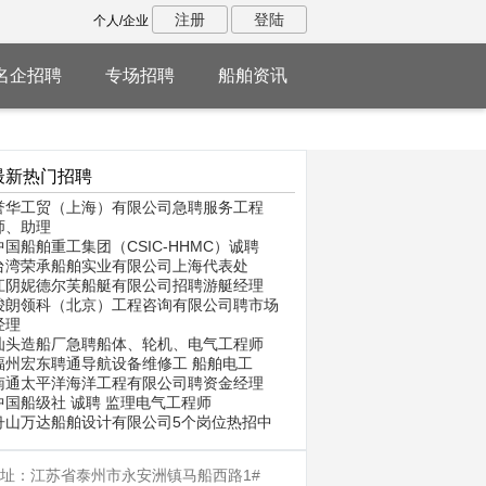
注册
登陆
个人/企业
名企招聘
专场招聘
船舶资讯
最新热门招聘
誉华工贸（上海）有限公司急聘服务工程
师、助理
中国船舶重工集团（CSIC-HHMC）诚聘
台湾荣承船舶实业有限公司上海代表处
江阴妮德尔芙船艇有限公司招聘游艇经理
骏朗领科（北京）工程咨询有限公司聘市场
经理
汕头造船厂急聘船体、轮机、电气工程师
福州宏东聘通导航设备维修工 船舶电工
南通太平洋海洋工程有限公司聘资金经理
中国船级社 诚聘 监理电气工程师
舟山万达船舶设计有限公司5个岗位热招中
址：江苏省泰州市永安洲镇马船西路1#