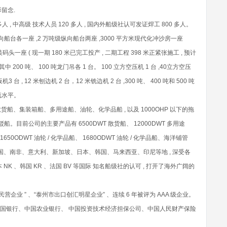
留念.
人 , 中高级 技术人员 120 多人 , 国内外船级社认可发证焊工 800 多人。
向船台各一座 ,2 万吨级纵向船台两座 ,3000 平方米现代化冲沙房一座
装码头一座 ( 现一期 180 米已完工投产 , 二期工程 398 米正紧张施工 , 预计
中 200 吨、 100 吨龙门吊各 1 台。 100 立方空压机 1 台 ,40立方空压
机3 台 , 12 米刨边机 2 台，12 米铣边机 2 台 ,300 吨、 400 吨和 500 吨
流水平。
散货船、集装箱船、多用途船、油轮、化学品船 , 以及 1000OHP 以下的拖
船。目前公司的主要产品有 6500DWT 散货船、 12000DWT 多用途
 1650ODWT 油轮 / 化学品船、 1680ODWT 油轮 / 化学品船、海洋铺管
、德国、南非、意大利、新加坡、日本、韩国、马来西亚、印尼等地 , 深受各
本 NK 、韩国 KR 、法国 BV 等国际 知名船级社的认可 , 打开了海外广阔的
营企业 ” 、“泰州市出口创汇明星企业” 、连续 6 年被评为 AAA 级企业。
中国银行、中国农业银行、 中国投资技术经济担保公司、中国人民财产保险