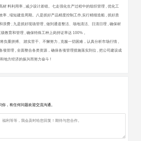
提高材 料利用率 , 减少设计差错。七走强化生产过程中的组织管理 , 优化工
率 , 缩短建造周期。八是抓好产品精度控制工作,实行精细造船 , 抓好质
和浪费 ; 九是抓好现场管理 , 做到通道整洁、场地清洁、日清日理 , 确保材
育和管理 , 确保特殊工种上岗持证率达 100% 。
将负重拼搏、 踏实苦干、不懈努力 , 克服一切困难，认真分析市场行情 ,
部各项管理 , 全面整合各类资源，确保各项管理措施落实到位 , 把公司建设成
和地方经济的振兴而努力奋斗 !
识你，有任何问题欢迎交流沟通。