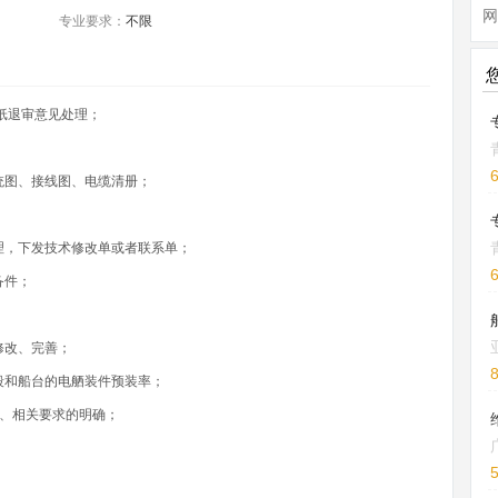
网
专业要求：
不限
图纸退审意见处理；
统图、接线图、电缆清册；
处理，下发技术修改单或者联系单；
备件；
修改、完善；
段和船台的电舾装件预装率；
点、相关要求的明确；