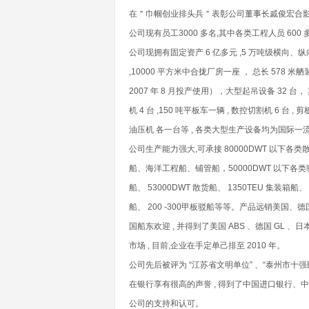
在＂巾帼创业排头兵＂表彰公司董事长戚俊宏合影
公司现有员工3000 多名,其中各类工程人员 600 多
公司现拥有固定资产 6 亿多元 ,5 万吨级横向、纵
,10000 平方米中合拢厂房一座 ， 总长 578 米舾
2007 年 8 月投产使用），大型起吊设备 32 台， 其
机 4 台 ,150 吨平板车一辆 , 数控切割机 6 台 , 剪板
油压机 各一台等 , 各类大型生产设备均为国际一
公司生产能力强大,可承接 80000DWT 以下各类
船、海洋工程船、铺管船，50000DWT 以下各类驳
船、 53000DWT 散货船、 1350TEU 集装箱船、
船、 200 -300甲板驳船等等。产品远销美国
国船东欢迎 , 并得到了美国 ABS 、德国 GL 、日
市场 , 目前,企业在手定单己排至 2010 年。
公司先后被评为 “江苏省文明单位” 、“泰州市十强民
在银行享有很高的声誉 , 得到了中国进口银行、
公司的支持和认可。