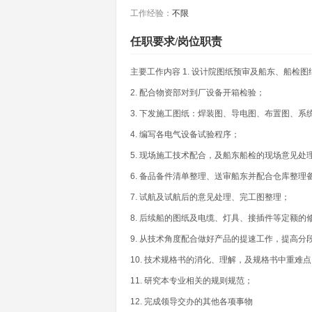
工作经验：
不限
任职要求/岗位职责
主要工作内容 1. 设计院图纸预审及船东、船检
2. 配合物资部对到厂设备开箱检验；
3. 下发施工图纸：焊装图、导电图、布置图、系
4. 编写各电气设备试验程序；
5. 现场施工技术配合，及船东船检的现场意见
6. 备品备件清单整理、送审船东并配合仓库整理
7. 试航及试航后的意见处理、完工图整理；
8. 后续船的图纸及电缆、灯具、接插件等定额的
9. 从技术角度配合做好产品的提速工作，提高分
10. 技术规格书的消化、理解，及规格书中重难
11. 研究本专业相关的规则规范；
12. 完成领导交办的其他各项事物