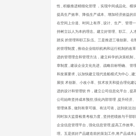
性 , 积极推进精细化管理 ，实现中间成品化、模
提高生产效率、降低生产成本、增加经济效益的目的
在空间上分道、时间上有序 , 设计、生产、管理一
持树立以人为本的理念。建立好管理、职工、人才
踏实 的管理和职工队伍。三是推进三项创新。在制度
的管理制度 , 推动企业组织机构和运行机制的改革 
进的管理理念和管理方法，建立科学的决策机制 ,
章制度 , 建设企业文化先进、战略目标明确、 
和发展要求 , 以加快建立现代造船模式为中心 ,
展技 术创新、小改小革、技术攻关和提合理化建议
进的设计和管理软 件，建立公司信息化平台 , 提高
公司始终坚持成本预控,强化内部管理 ,提升经济
管理体系 , 做到有章可循、有法可依 , 达到依法
同时加大监督检查考核力度 , 坚持把绩效与干部
企业信息管理平台 , 强化信息管理,提高工作效率
理。五是抓好产品建造前的策划工作,将产品成本进行