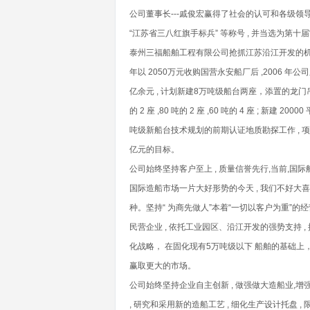
公司董事长---戚俊宏赢得了社会的认可和各级领导的
“江苏省三八红旗手标兵” 等称号 , 并当选为第十
泰州三福船舶工程有限公司抢抓江苏沿江开发的机遇 ,
年以 2050万元收购国营永安船厂后 ,2006 年公
亿余元 , 计划新建8万吨级船台两座，添置的龙门吊有 60
的 2 座 ,80 吨的 2 座 ,60 吨的 4 座 ; 
吨级新船台技术规划的前期认证地质勘探工作 , 项目建成后
亿元的目标。
公司始终坚持客户至上 , 质量信誉先行,当前,国际
国际造船市场一片大好形势的今天 , 我们不好大喜
种。坚持“ 为商先做人”本着“一切以客户为重”的
民营企业 , 依托工业园区、沿江开发的强势支持 ,
化战略， 在固化现有5万吨级以下 船舶的基础上，承
赢取更大的市场。
公司始终坚持企业自主创新 , 做强做大造船业,
, 研究和采用新的造船工艺 , 细化生产设计托盘 ,