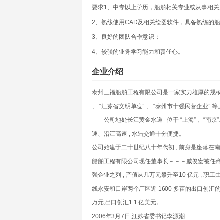
要求1、中专以上学历，船舶相关专业或从事相关
2、熟练使用CAD及相关绘图软件，具备熟练的
3、良好的团队合作意识；
4、较强的业务学习能力和责任心。
企业介绍
泰州三福船舶工程有限公司是一家实力雄厚的规模造船企业
、 “江苏省文明单位” 、 “泰州市十强民营企业” 等
公司地处长江黄金水道 , 位于 “上海” 、“南京
速、沿江高速 , 水陆交通十分便捷。
公司始建于二十世纪八十年代初 , 前身是座落在南官
船舶工程有限公司现任董事长－－－戚俊宏被任命为厂
强企业之列 , 产值从几万元攀升至10 亿元 , 职
线永安和口岸两个厂区近 1600 多亩的出口创汇的规模
万元,出口创汇1.1 亿美元。
2006年3月7日,江苏省委书记李源潮