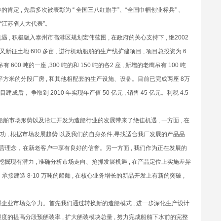
肯定 , 先后多次被表彰为 “ 全国三八红旗手”、“全国巾帼创业标兵” 、
届“江苏省人大代表”。
 积极融入泰州市高港区规划宏伟蓝图 , 在政府的关心支持下 , 继2002
司又新征土地 600 多亩 , 进行机动船舶的生产线扩建项目 , 项目总投资为 6
0 吨的一座 ,300 吨的和 150 吨的各2 座 , 新增的老鹰吊有 100 吨
新建 20000 平方米的分段厂房 , 和其他相配套的生产设施、设备。目前已完成两座 8万
， 争取到 2010 年实现年产值 50 亿元 , 销售 45 亿元。利税 4.5
船舶市场形势以及沿江开发为造船行业的发展带来了绝佳机遇 , 一方面 , 在
功 , 根据市场发展趋势 以及我们的自身条件,寻找适合我厂发展的产品品
经营理念，在新老客户中享有良好的信誉。另一方面 , 我们作为正在发展的
 挖掘现有潜力 , 准确分析市场走向、抢抓发展机遇 , 在产品定位上实施差异
接建造 8-10 万吨的船舶 , 在核心业务增长的新品开发上有新的突破 ,
增强企业市场竞争力。首先我们通过转换新的造船模式 , 进一步深化生产设计
 限度的提高分段预舾装率 , 扩大舾装模块总量 , 努力完成船舶下水前的完整