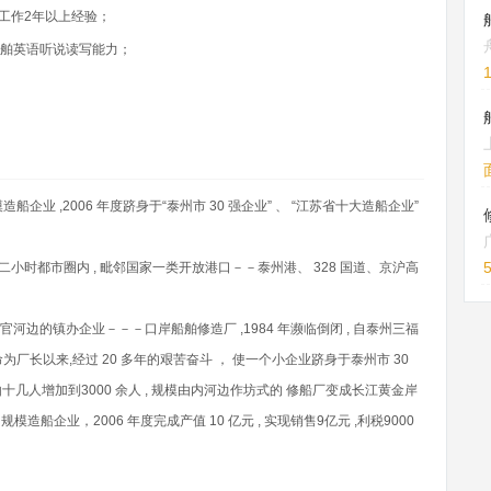
工作2年以上经验；
船舶英语听说读写能力；
 ,2006 年度跻身于“泰州市 30 强企业” 、 “江苏省十大造船企业”
。
”二小时都市圈内 , 毗邻国家一类开放港口－－泰州港、 328 国道、京沪高
河边的镇办企业－－－口岸船舶修造厂 ,1984 年濒临倒闭 , 自泰州三福
长以来,经过 20 多年的艰苦奋斗 ， 使一个小企业跻身于泰州市 30
工由十几人增加到3000 余人 , 规模由内河边作坊式的 修船厂变成长江黄金岸
造船企业，2006 年度完成产值 10 亿元 , 实现销售9亿元 ,利税9000