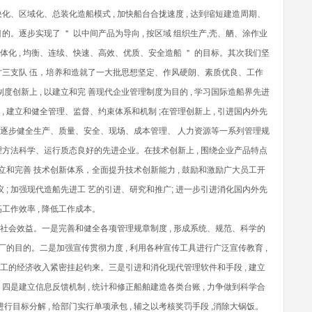
块化、区域化、总装化造船模式 , 加快船台合拢速度 , 达到缩短建造周期、
。逐步实现了 ＂ 以中间产品为导向 , 按区域 组织生产,壳、舾、涂作业
体化 , 均衡、连续、快速、高效、优质、安全造船 ＂ 的目标。其次我们坚
三支队 伍，培养和造就了一大批思想坚定、作风硬朗、素质优良、工作
创新上 , 以建立和完 善现代企业管理制度为目的 , 学习国际造船界先进
, 建立和健全管理、监督、约束体系和机制 ;在管理创新上 , 引进国内外先
 逐步健全生产、质量、安全、现场、成本管理、 人力资源等一系列管理规
管理方法科学、运行质态良好的先进企业。在技术创新上 , 围绕企业产品特点
 建立和完善 技术创新体系，全面提升技术创新能力 , 鼓励和激励广大员工开
 ; 加强现代造船先进工 艺的引进、研究和推广; 进一步引进消化国内外先
工作效率 , 降低工作成本。
、社会效益。一是完善和健全各项管理规章制度 , 形成系统、规范、科学的
治厂的目的。二是加强宣传贯彻力度 , 利用各种宣传工具进行广泛宣传教育 ,
职工的经济收入紧密挂起钧来。三是引进和消化现代管理软件和手段 , 建立
。四是建立信息反馈机制 , 统计和修正船舶建造各类台账 , 力争做到科学合
目标分解 , 给部门实行单项承包 , 辅之以考核奖罚手段 ,消除大锅饭。