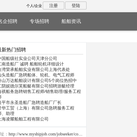
注册
登陆
个人/企业
名企招聘
专场招聘
船舶资讯
最新热门招聘
中国船级社实业公司天津分公司
江南造船厂 诚聘 船舶轮机详细设计
台湾荣承船舶实业有限公司上海代表处
汕头造船厂急聘船体、轮机、电气工程师
舟山万达船舶设计有限公司5个岗位热招中
江阴妮德尔芙船艇有限公司招聘游艇经理
海祺船务急聘销售工程师/销售助理/服务工程
师
桂平市永圣造船厂急聘造船厂厂长
誉华工贸（上海）有限公司急聘服务工程
师、助理
上海凌耀船舶工程有限公司
址：
http://www.myshipjob.com/jobseeker/company/28555.html