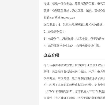
专业：机电一体化专业、船舶与海洋工程、电气
素养：心理素质良好，为人正直、诚实、责任心
邮箱:czn@ailangroup.cn
岗位要求： 1、熟悉电气原理图以及相关的接线
2、能吃苦耐劳；
3、热爱学习，思维敏捷，认真负责，善于沟通交
4、欢迎应届毕业生加入，公司免费提供住宿。
企业介绍
专门从事海洋领域技术开发;海洋专业建设工程设计
管理。涉及和服务领域包括中海油、电信、电力
为中海油、中国电信、电力等多家国企提供了海
可，积累了丰富的工程经验和工程业绩。拥有专
（ROV）和电缆埋设犁，水下机器人***工作深度
有爱缆一号万吨级工程船，活跃于国内外的海底