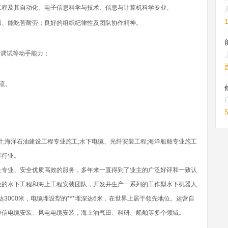
工程及其自动化、电子信息科学与技术、信息与计算机科学专业。
强、能吃苦耐劳；良好的组织纪律性及团队协作精神。
、调试等动手能力；
流。
;海洋石油建设工程专业施工;水下电缆、光纤安装工程;海洋船舶专业施工
等行业。
上专业、安全优质高效的服务，多年来一直得到了业主的广泛好评和一致认
业的水下工程和海上工程安装团队，开发并生产一系列的工作型水下机器人
达3000米，电缆埋设犁的***埋深达6米，在世界上居于领先地位。运营自
通信电缆安装、风电电缆安装，海上油气田、科研、船舶等多个领域。