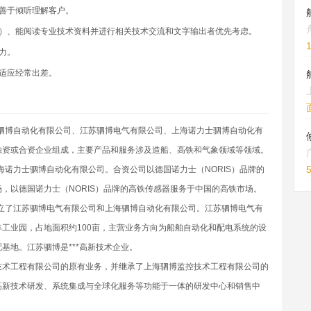
善于倾听理解客户。
上）、能阅读专业技术资料并进行相关技术交流和文字输出者优先考虑。
力。
适应经常出差。
海驷博自动化有限公司、江苏驷博电气有限公司、上海诺力士驷博自动化有
独资或合资企业组成，主要产品和服务涉及造船、高铁和气象领域等领域。
海诺力士驷博自动化有限公司。合资公司以德国诺力士（NORIS）品牌的
，以德国诺力士（NORIS）品牌的高铁传感器服务于中国的高铁市场。
成立了江苏驷博电气有限公司和上海驷博自动化有限公司。江苏驷博电气有
工业园，占地面积约100亩，主营业务方向为船舶自动化和配电系统的设
基地。江苏驷博是***高新技术企业。
技术工程有限公司的原有业务，并继承了上海驷博监控技术工程有限公司的
高新技术研发、系统集成与全球化服务等功能于一体的研发中心和销售中