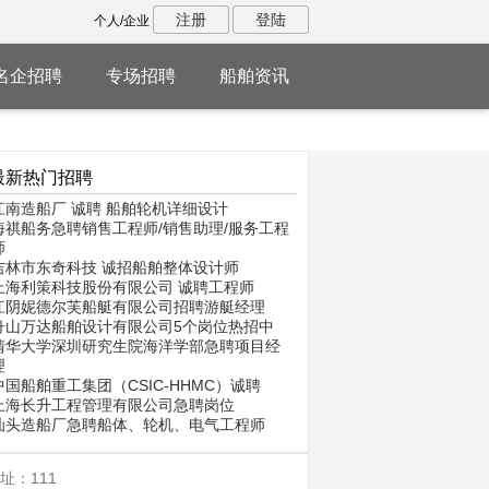
注册
登陆
个人/企业
名企招聘
专场招聘
船舶资讯
最新热门招聘
江南造船厂 诚聘 船舶轮机详细设计
海祺船务急聘销售工程师/销售助理/服务工程
师
吉林市东奇科技 诚招船舶整体设计师
上海利策科技股份有限公司 诚聘工程师
江阴妮德尔芙船艇有限公司招聘游艇经理
舟山万达船舶设计有限公司5个岗位热招中
清华大学深圳研究生院海洋学部急聘项目经
理
中国船舶重工集团（CSIC-HHMC）诚聘
上海长升工程管理有限公司急聘岗位
汕头造船厂急聘船体、轮机、电气工程师
址：111