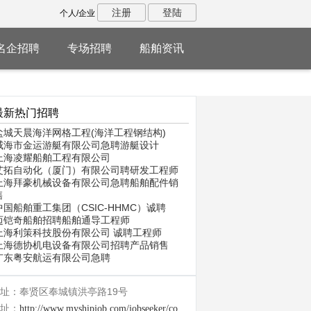
注册
登陆
个人/企业
名企招聘
专场招聘
船舶资讯
最新热门招聘
盐城天晨海洋网格工程(海洋工程钢结构)
威海市金运游艇有限公司急聘游艇设计
上海凌耀船舶工程有限公司
艾拓自动化（厦门）有限公司聘研发工程师
上海拜豪机械设备有限公司急聘船舶配件销
售
中国船舶重工集团（CSIC-HHMC）诚聘
迈铠奇船舶招聘船舶通导工程师
上海利策科技股份有限公司 诚聘工程师
上海德协机电设备有限公司招聘产品销售
广东粤安航运有限公司急聘
址：奉贤区奉城镇洪亭路19号
址：
http://www.myshipjob.com/jobseeker/company/29268.html