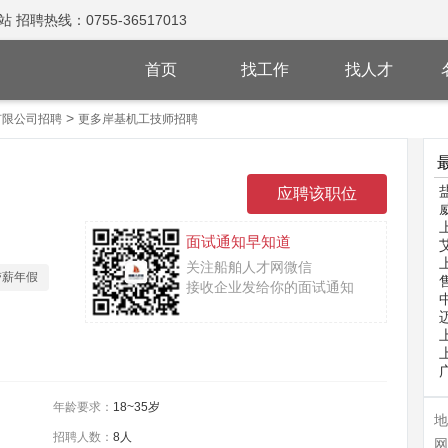
热线：0755-36517013
首页
找工作
找人才
>
有限公司招聘
更多岸基机工技师招聘
面试通知早知道
关注船舶人才网微信
带薪年假
接收企业发给你的面试通知
年龄要求：
18~35岁
地
招聘人数：
8人
网