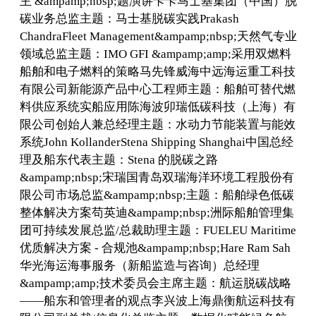
主 &ampamp;nbsp;题演讲卡卡马士基集团（中国）脱
碳业务总监主题：马士基脱碳实践Prakash
ChandraFleet Management&ampamp;nbsp;天然气专业
领域总监主题：IMO GFI &ampamp;amp;采用双燃料
船舶和电子燃料的策略马先锋威海中远海运重工科技
有限公司新能源产品中心工程师主题：船舶可替代燃
料供应系统实船应用陈海波卯瑞低碳科技（上海）有
限公司创始人兼总经理主题：水动力节能装置与能效
系统John KollanderStena Shipping Shanghai中国总经
理及船东代表主题：Stena 的脱碳之路
&ampamp;nbsp;宋瑞国青岛双瑞海洋环境工程股份有
限公司市场总监&ampamp;nbsp;主题：船舶绿色低碳
整体解决方案苟英迪&ampamp;nbsp;洲际船舶管理集
团可持续发展总监/总裁助理主题：FUELEU Maritime
优质解决方案 - 合规池&ampamp;nbsp;Hare Ram Sah
华光海运海事服务（新船监造与咨询）总经理
&ampamp;amp;技术委员会主席主题：航运脱碳战略
——船东和管理者的观点李兴波上海鼎衡航运科技有