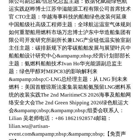
限公司副总裁/信息化总监主题：数据化赋能绿色航
运实践赵晔博士江苏华滋能源工程有限公司首席技术
官 CTO主题：华越海事科技的船舶绿色改装何延康
中国船级社高级工程师主题：全球航运温室气体规则
如何重塑船用燃料市场万忠博士沪东中华造船集团有
限公司开发研究所副所长兼LNG产业链低温实验室副
主任主题：碳排新规下的零碳船舶发展与展望叶兵中
船船舶设计研究中心&ampamp;nbsp;经营计划部部长
主题：氨燃料船舶技术Ivan Ho华光能源副总监主
题：绿色甲醇对MEPC83的影响解利来
&ampamp;nbsp;C-LNG总经理主题：从 LNG 到未来
燃料：美国首艘琼斯法案集装箱船氨预留LNG燃料系
统的改装实践The 2nd MaritimeCS 2026海事及船舶网
络安全大会The 2nd Green Shipping 2026绿色航运大
会&ampamp;nbsp;&ampamp;nbsp;组委会联系人：
Lilian 吴老师电话：+86 18621928574邮箱：
lilian.wu@artisan-
event.com&ampamp;nbsp;&ampamp;nbsp;【免责声