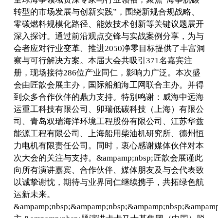
转型的市场发展与创新实践”，围绕新规合规战略、
零碳燃料规模化路径、能效技术创新等关键议题展开
深入探讨。通过前沿观点交锋与实战案例分享，为与
会者应对行业变革、推进2050净零目标提供了丰富洞
察与可行解决方案。本届大会共吸引371名嘉宾注
册，现场接待286位产业同仁，影响力广泛。本次盛
会由匠歆会展主办，国际船舶海工网联合主办。并得
到众多合作伙伴的鼎力支持。特别鸣谢：威海中远海
运重工科技有限公司、卯瑞低碳科技（上海）有限公
司、青岛双瑞海洋环境工程股份有限公司、江苏华兹
能源工程有限公司、上海船用柴油机研究所、德州恒
力电机有限责任公司。同时，衷心感谢媒体伙伴对本
次大会的关注与支持。&ampamp;nbsp;匠歆会展谨此
向所有演讲嘉宾、合作伙伴、媒体朋友及与会代表致
以诚挚谢忱，期待与业界同仁继续携手，共拓绿色航
运新未来。
&ampamp;nbsp;&ampamp;nbsp;&ampamp;nbsp;&ampamp