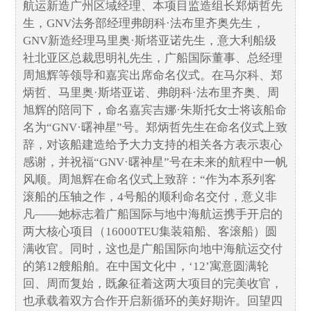
航运新造广州区域经理、本项目监造组长郑炳哲先
生，GNV法务部经理弗朗科·法布里齐奥先生，
GNV新造经理马里奥·斯塔亚诺先生，意大利船级
社北亚区总裁思明礼先生，广船国际董事、总经理
周旭辉等领导和嘉宾出席命名仪式。在马尔科、郑
炳哲、马里奥·斯塔亚诺、弗朗科·法布里齐奥、周
旭辉的陪同下，命名嘉宾吉娜·朱斯托女士将该船命
名为“GNV·曙神星”号。郑炳哲先生在命名仪式上致
辞，对该船建造给予大力支持的相关各方表示衷心
感谢，并祝福“GNV·曙神星”号在未来的航程中一帆
风顺。周旭辉在命名仪式上致辞：“作为本系列客
滚船的压轴之作，4号船的顺利命名交付，意义非
凡——她标志着广船国际与地中海航运携手开启的
两大核心项目（16000TEU集装箱船、客滚船）圆
满收官。同时，这也是广船国际向地中海航运交付
的第12艘船舶。在中国文化中，‘12’寓意圆满轮
回、周而复始，既象征着这两大项目的完美收官，
也承载着双方合作开启新循环的美好期许。回望四