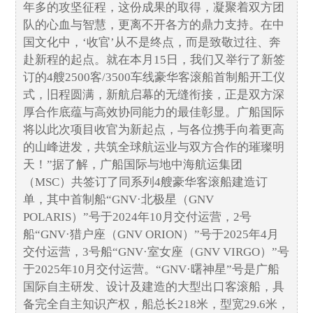
年多的攻坚征程，这份成果的取得，凝聚着双方团
队的心血与智慧，更离不开各方的鼎力支持。在中
国文化中，‘收官’从不是终点，而是致敬过往、奔
赴新程的起点。就在本月15日，我们又举行了新签
订的4艘2500客/3500车线豪华客滚船首制船开工仪
式，旧程圆满，新航启幕的无缝衔接，正是双方深
厚合作底蕴与高效协同能力的最佳彰显。广船国际
将以此次项目收官为新起点，与各位携手向着更高
的山峰进发，共筑全球航运业与双方合作的璀璨明
天！”据了解，广船国际与地中海航运集团
（MSC）共签订了同系列4艘豪华客滚船建造订
单，其中首制船“GNV·北极星（GNV
POLARIS）”号于2024年10月交付运营，2号
船“GNV·猎户座（GNV ORION）”号于2025年4月
交付运营，3号船“GNV·室女座（GNV VIRGO）”号
于2025年10月交付运营。“GNV·曙神星”号是广船
国际自主研发、设计及建造的大型出口客滚船，具
备完全自主知识产权，船总长218米，型宽29.6米，