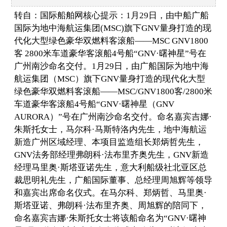
转自：国际船舶网核心提示：1月29日，由中船广船
国际为地中海航运集团(MSC)旗下GNV量身打造的现
代化大型绿色豪华双燃料客滚船——MSC GNV1800
客 2800米车道豪华客滚船4号船“GNV·曙神星”号在
广州南沙命名交付。1月29日，由广船国际为地中海
航运集团（MSC）旗下GNV量身打造的现代化大型
绿色豪华双燃料客滚船——MSC/GNV1800客/2800米
车道豪华客滚船4号船“GNV·曙神星（GNV
AURORA）”号在广州南沙命名交付。命名嘉宾吉娜·
朱斯托女士，马尔科·马斯特洛内先生，地中海航运
新造广州区域经理、本项目监造组长郑炳哲先生，
GNV法务部经理弗朗科·法布里齐奥先生，GNV新造
经理马里奥·斯塔亚诺先生，意大利船级社北亚区总
裁思明礼先生，广船国际董事、总经理周旭辉等领导
和嘉宾出席命名仪式。在马尔科、郑炳哲、马里奥·
斯塔亚诺、弗朗科·法布里齐奥、周旭辉的陪同下，
命名嘉宾吉娜·朱斯托女士将该船命名为“GNV·曙神