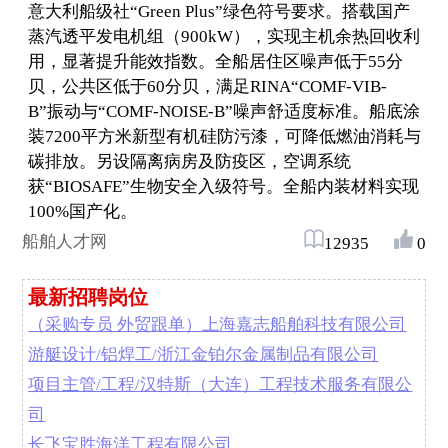
意大利船级社“Green Plus”绿色符号要求。搭载国产
蒸汽透平发电机组（900kW），实现主机余热回收利
用，显著提升能效指数。全船居住区噪声低于55分
贝，公共区低于60分贝，满足RINA“COMF-VIB-
B”振动与“COMF-NOISE-B”噪声舒适度标准。船底涂
装7200平方米新型有机硅防污漆，可降低燃油消耗与
碳排放。另设隔离病房及防疫区，空调系统
获“BIOSAFE”生物安全入级符号。全船内装材料实现
100%国产化。
船舶人才网
12935
0
最新招聘岗位
（采购专员 外贸跟单）上海嘉志船舶科技有限公司
游艇设计/铝焊工/浙江金铂尔金属制品有限公司
项目主管/工程/汉特斯（大连）工程技术服务有限公
司
长飞宝胜海洋工程有限公司