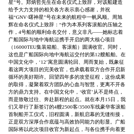
星”号。郑炳哲先生在命名仪式上致辞，对该船建造
给予大力支持的相关各方表示衷心感谢，并祝
福“GNV·曙神星”号在未来的航程中一帆风顺。周旭
辉在命名仪式上致辞：“作为本系列客滚船的压轴之
作，4号船的顺利命名交付，意义非凡——她标志着
广船国际与地中海航运携手开启的两大核心项目
（16000TEU集装箱船、客滚船）圆满收官。同时，
这也是广船国际向地中海航运交付的第12艘船舶。在
中国文化中，‘12’寓意圆满轮回、周而复始，既象征
着这两大项目的完美收官，也承载着双方合作开启新
循环的美好期许。回望四年多的攻坚征程，这份成果
的取得，凝聚着双方团队的心血与智慧，更离不开各
方的鼎力支持。在中国文化中，‘收官’从不是终点，
而是致敬过往、奔赴新程的起点。就在本月15日，我
们又举行了新签订的4艘2500客/3500车线豪华客滚船
首制船开工仪式，旧程圆满，新航启幕的无缝衔接，
正是双方深厚合作底蕴与高效协同能力的彰显。广船
国际将以此次项目收官为新起点，与各位携手向着更