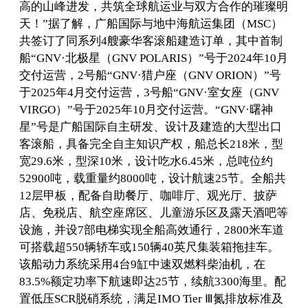
高的山峰进发，共筑全球航运业与双方合作的璀璨明
天！”据了解，广船国际与地中海航运集团（MSC）
共签订了同系列4艘豪华客滚船建造订单，其中首制
船“GNV·北极星（GNV POLARIS）”号于2024年10月
交付运营，2号船“GNV·猎户座（GNV ORION）”号
于2025年4月交付运营，3号船“GNV·室女座（GNV
VIRGO）”号于2025年10月交付运营。“GNV·曙神
星”号是广船国际自主研发、设计及建造的大型出口
客滚船，具备完全自主知识产权，船总长218米，型
宽29.6米，型深10米，设计吃水6.45米，总吨位约
52900吨，载重量约8000吨，设计航速25节。全船共
12层甲板，配备自助餐厅、咖啡厅、观光厅、披萨
店、免税店、航空座席区、儿童游乐区及露天酒吧等
设施，并设7部电梯实现全船高效通行，2800米车道
可搭载超550辆轿车或150辆40英尺集装箱拖挂车。
该船动力系统采用4台9缸中速双燃料柴油机，在
83.5%额定功率下航速即达25节，续航3300海里。配
置低压SCR脱硝系统，满足IMO Tier Ⅲ氮排放标准及