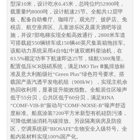
型深10米，设计吃水6.45米，总吨位约52900吨，
载重量约8000吨，设计航速25节。全船共12层甲
板，配备自助餐厅、咖啡厅、观光厅、披萨店、免
税店、航空座席区、儿童游乐区及露天酒吧等设
施，并设7部电梯实现全船高效通行，2800米车道
可搭载超550辆轿车或150辆40英尺集装箱拖挂车。
该船动力系统采用4台9缸中速双燃料柴油机，在
83.5%额定功率下航速即达25节，续航3300海里。
配置低压SCR脱硝系统，满足IMO Tier Ⅲ氮排放标
准及意大利船级社“Green Plus”绿色符号要求。搭
载国产蒸汽透平发电机组（900kW），实现主机余
热回收利用，显著提升能效指数。全船居住区噪声
低于55分贝，公共区低于60分贝，满足RINA
“COMF-VIB-B”振动与“COMF-NOISE-B”噪声舒适
度标准。船底涂装7200平方米新型有机硅防污漆，
可降低燃油消耗与碳排放。另设隔离病房及防疫
区，空调系统获“BIOSAFE”生物安全入级符号。全
船内装材料实现100%国产化。