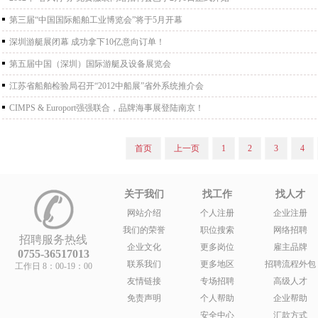
第三届“中国国际船舶工业博览会”将于5月开幕
深圳游艇展闭幕 成功拿下10亿意向订单！
第五届中国（深圳）国际游艇及设备展览会
江苏省船舶检验局召开“2012中船展”省外系统推介会
CIMPS & Europort强强联合，品牌海事展登陆南京！
首页
上一页
1
2
3
4
关于我们
找工作
找人才
网站介绍
个人注册
企业注册
我们的荣誉
职位搜索
网络招聘
招聘服务热线
企业文化
更多岗位
雇主品牌
0755-36517013
联系我们
更多地区
招聘流程外包
工作日 8：00-19：00
友情链接
专场招聘
高级人才
免责声明
个人帮助
企业帮助
安全中心
汇款方式