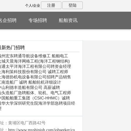
注册
登陆
个人/企业
名企招聘
专场招聘
船舶资讯
最新热门招聘
福州宏东聘通导航设备维修工 船舶电工
盐城天晨海洋网格工程(海洋工程钢结构)
南通太平洋海洋工程有限公司聘资金经理
上海利策科技股份有限公司 诚聘工程师
上海德协机电设备有限公司招聘产品销售
江南造船厂 诚聘 船舶轮机详细设计
中山利德丰造船有限公司 高薪诚聘
汕头造船厂急聘船体、轮机、电气工程师
中国船舶重工集团（CSIC-HHMC）诚聘
清华大学深圳研究生院海洋学部急聘项目经
理
址：黄埔区电厂西路42号
址：
http://www.myshipjob.com/jobseeker/company/1646.html