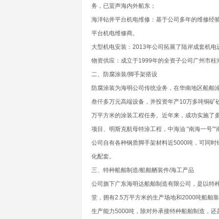
务，已蜚声海内外船东；
海洋钻井平台机电维修：基于公司多年的维修经
平台机电维修商。
大型机电安装：2013年公司拓展了陆岸成套机
物资供应：成立于1999年的全资子公司广州市
二、防腐涂装/脚手架搭设
防腐涂装为海明公司传统业务，在华南地区船舶
叁仟多万元高端设备，并投资年产10万多吨铜矿砂
万平方米的涂装工程任务。近年来，成功实施了多
项目、明斯克航母特涂工程，中海油 “南海一号”
公司自有各种钢质脚手架材料近5000吨，可同
化配套。
三、特种船舶制造/船舶舾装件/海工产品
公司旗下广东海明达船舶制造有限公司，是以特
堂，拥有2.5万平方米的生产场地和2000吨船舶
生产能力5000吨，除对外承接特种船舶制造，