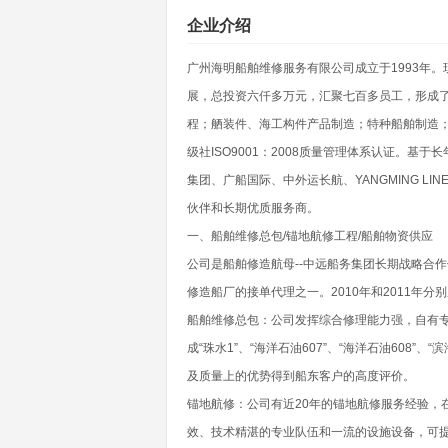
企业介绍
广州海明船舶维修服务有限公司成立于1993年
展，总投资六仟多万元，汇聚七百多员工，形成
程；舾装件、海工构件产品制造；特种船舶制造；
级社ISO9001：2008质量管理体系认证。
集团、广船国际、中外运长航、YANGMING LI
伙伴和长期优质服务商。
一、船舶维修总包/锚地航修工程/船舶物资供应
公司是船舶修造航母--中远船务集团长期战略合
修造船厂的接单代理之一。2010年和2011年
船舶维修总包：公司发挥综合修理能力强，自有
成“珠水1”、“海洋石油607”、“海洋石油608
及质量上的优势得到船东客户的高度评价。
锚地航修：公司有近20年的锚地航修服务经验，
效、技术精湛的专业队伍和一流的设施设备，可