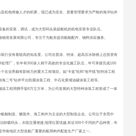
验及机电维修人才的积累，现已成为安全、质量管理要求为严格的海洋钻井
电设备的安装，调试，成为大型码头装缷船机的机电安装专业队伍。
桂海物资发展有限公司，专注于为船东提供船舶配件、物料供应服务。
涂装行业有着较高的知名度。公司在普涂、特涂、超高压水除锈上总投资有
处理厂，长年有300多人精干高效的专业化施工队伍，年可承接完成100
个在业界颇有影响力的重大工程项目。如“卡兹”轮和“地平线”轮特涂工程
“南海二号”钻井平台防腐涂装工程、中石化黄埔油罐涂装工程等。
时铺设工程用脚手架6万立方米，为公司发展的大型特种涂装工程形成了一体
种船舶制造、舾装件、海工构件为主业的大型制造企业。公司位于东莞中
靠泊卸载码头，水陆交通便捷,地理位置优越,有近300个不同的产品种类，年
还是华南地区大型造船厂重要的船用构件配套生产厂家之一。