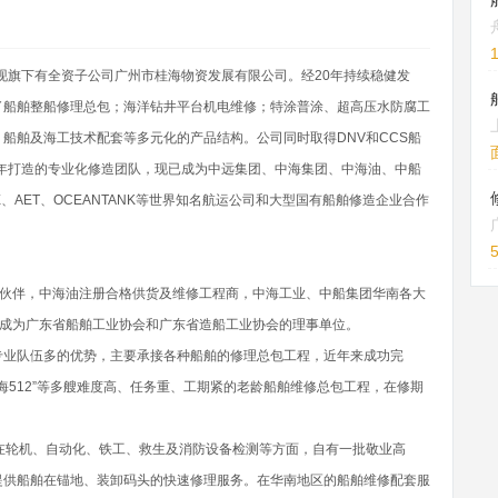
。现旗下有全资子公司广州市桂海物资发展有限公司。经20年持续稳健发
了船舶整船修理总包；海洋钻井平台机电维修；特涂普涂、超高压水防腐工
船舶及海工技术配套等多元化的产品结构。公司同时取得DNV和CCS船
基于长年打造的专业化修造团队，现已成为中远集团、中海集团、中海油、中船
NE、AET、OCEANTANK等世界知名航运公司和大型国有船舶修造企业合作
作伙伴，中海油注册合格供货及维修工程商，中海工业、中船集团华南各大
分别成为广东省船舶工业协会和广东省造船工业协会的理事单位。
专业队伍多的优势，主要承接各种船舶的修理总包工程，近年来成功完
”、“滨海512”等多艘难度高、任务重、工期紧的老龄船舶维修总包工程，在修期
在轮机、自动化、铁工、救生及消防设备检测等方面，自有一批敬业高
提供船舶在锚地、装卸码头的快速修理服务。在华南地区的船舶维修配套服