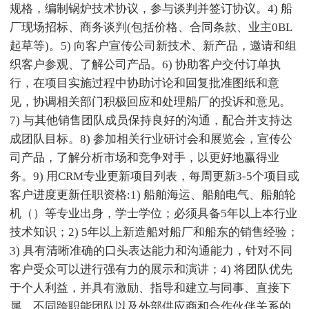
规格，编制锅炉技术协议，参与谈判并签订协议。4) 船
厂现场招标、商务谈判(包括价格、合同条款、业主0BL
起草等)。5) 向客户宣传公司新技术、新产品，邀请和组
织客户参观、了解公司产品。6) 协助客户交付订单执
行，在项目实施过程中协助讨论和回复批准图纸和意
见，协调相关部门积极回应和处理船厂的投诉和意见。
7) 与其他销售团队成员保持良好的沟通，配合并支持达
成团队目标。8) 参加相关行业研讨会和展览会，宣传公
司产品，了解分析市场和竞争对手，以更好地赢得业
务。9) 用CRM专业更新项目列表，每周更新3-5个项目或
客户进度更新任职资格:1) 船舶海运、船舶电气、船舶轮
机（）等专业出身，学士学位；必须具备5年以上本行业
技术知识；2) 5年以上新造船对船厂和船东的销售经验；
3) 具有清晰准确的口头表达能力和沟通能力，针对不同
客户受众可以进行强有力的展示和演讲；4) 将团队优先
于个人利益，并具有激励、指导和建立与同事、直接下
属、不同跨职能团队以及外部供应商和合作伙伴关系的