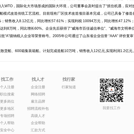
加入WTO，国际化大市场形成的国际大环境，公司董事会及时提出了“抓住机遇，应对
船模式改造传统工艺流程。目前现有厂区技术改造项目基本完成，公司已具备了修造
；销售收入8.12亿元，同比增长57.61%；实现利税 10094万元，同比增长47.12%
船吨位达到8万吨，同比增长60%。企业先后获得了“威海市百佳诚信单位”、“威海市文明单
省首批“A”级纳税人企业等荣誉称号。2005年公司通过了山东省企业信誉 “AAA” 评
吨散货船、600箱集装箱船。计划完成造船10万吨，销售收入12亿元,实现利润1.2亿元
找工作
找人才
找行家
个人注册
企业注册
行家知道
职位搜索
网络招聘
更多岗位
雇主品牌
我要找工作
更多地区
招聘流程外包
专场招聘
高级人才
个人帮助
企业帮助
安全中心
汇款方式