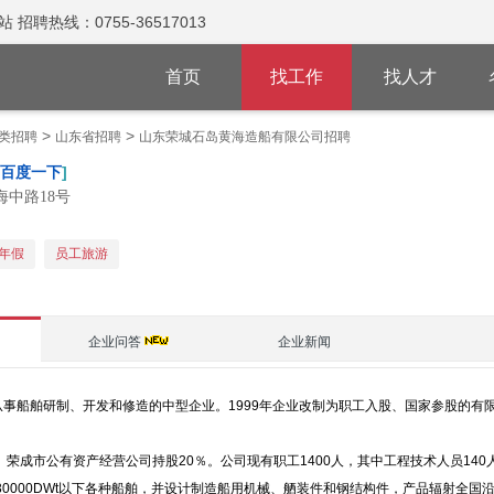
热线：0755-36517013
首页
找工作
找人才
>
>
类招聘
山东省招聘
山东荣城石岛黄海造船有限公司招聘
百度一下
]
中路18号
年假
员工旅游
企业问答
企业新闻
门从事船舶研制、开发和修造的中型企业。1999年企业改制为职工入股、国家参股的
％、荣成市公有资产经营公司持股20％。公司现有职工1400人，其中工程技术人员1
计修造30000DWt以下各种船舶，并设计制造船用机械、舾装件和钢结构件，产品辐射